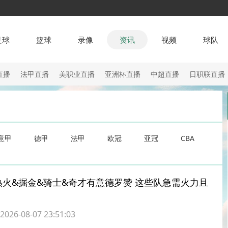
足球
篮球
录像
资讯
视频
球队
直播
法甲直播
美职业直播
亚洲杯直播
中超直播
日职联直播
意甲
德甲
法甲
欧冠
亚冠
CBA
r：热火&掘金&骑士&奇才有意德罗赞 这些队急需火力且
6-08-07 23:51:03