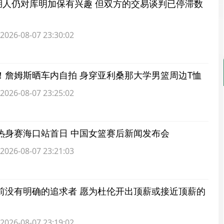
r：湖人仍对库明加保有兴趣 但双方的交易谈判已停滞数
6-08-07 23:30:02
！詹姆斯晒车内自拍 身穿亚利桑那大学男篮周边T恤
6-08-07 23:25:02
热身赛海口站首日 中国女篮赛后新闻发布会
6-08-07 23:21:03
前没有明确的追求者 愿为杜伦开出顶薪或接近顶薪的
6-08-07 23:19:02