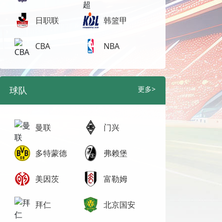
日职联
韩篮甲
CBA
NBA
球队
更多>
曼联
门兴
多特蒙德
弗赖堡
美因茨
富勒姆
拜仁
北京国安