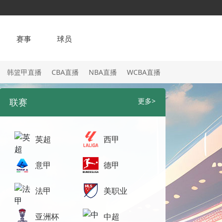
赛事
球员
韩篮甲直播
CBA直播
NBA直播
WCBA直播
联赛
更多>
英超
西甲
意甲
德甲
法甲
美职业
亚洲杯
中超